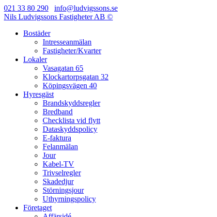
021 33 80 290
info@ludvigssons.se
Nils Ludvigssons Fastigheter AB ©
Bostäder
Intresseanmälan
Fastigheter/Kvarter
Lokaler
Vasagatan 65
Klockartorpsgatan 32
Köpingsvägen 40
Hyresgäst
Brandskyddsregler
Bredband
Checklista vid flytt
Dataskyddspolicy
E-faktura
Felanmälan
Jour
Kabel-TV
Trivselregler
Skadedjur
Störningsjour
Uthyrningspolicy
Företaget
Affärsidé