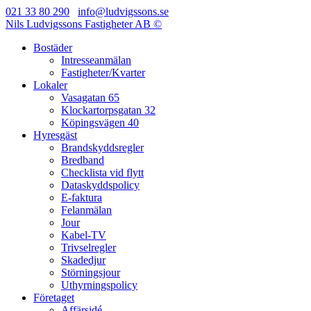
021 33 80 290
info@ludvigssons.se
Nils Ludvigssons Fastigheter AB ©
Bostäder
Intresseanmälan
Fastigheter/Kvarter
Lokaler
Vasagatan 65
Klockartorpsgatan 32
Köpingsvägen 40
Hyresgäst
Brandskyddsregler
Bredband
Checklista vid flytt
Dataskyddspolicy
E-faktura
Felanmälan
Jour
Kabel-TV
Trivselregler
Skadedjur
Störningsjour
Uthyrningspolicy
Företaget
Affärsidé