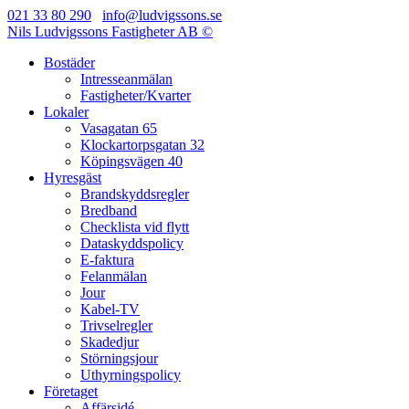
021 33 80 290
info@ludvigssons.se
Nils Ludvigssons Fastigheter AB ©
Bostäder
Intresseanmälan
Fastigheter/Kvarter
Lokaler
Vasagatan 65
Klockartorpsgatan 32
Köpingsvägen 40
Hyresgäst
Brandskyddsregler
Bredband
Checklista vid flytt
Dataskyddspolicy
E-faktura
Felanmälan
Jour
Kabel-TV
Trivselregler
Skadedjur
Störningsjour
Uthyrningspolicy
Företaget
Affärsidé