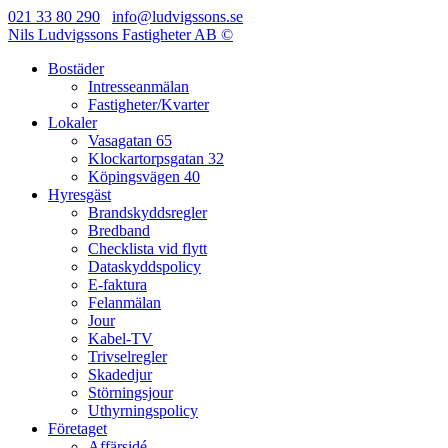
021 33 80 290
info@ludvigssons.se
Nils Ludvigssons Fastigheter AB ©
Bostäder
Intresseanmälan
Fastigheter/Kvarter
Lokaler
Vasagatan 65
Klockartorpsgatan 32
Köpingsvägen 40
Hyresgäst
Brandskyddsregler
Bredband
Checklista vid flytt
Dataskyddspolicy
E-faktura
Felanmälan
Jour
Kabel-TV
Trivselregler
Skadedjur
Störningsjour
Uthyrningspolicy
Företaget
Affärsidé