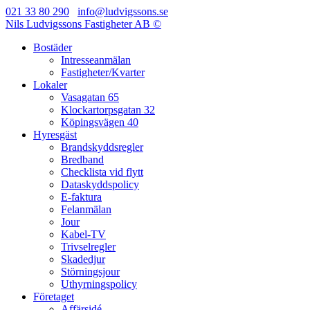
021 33 80 290
info@ludvigssons.se
Nils Ludvigssons Fastigheter AB ©
Bostäder
Intresseanmälan
Fastigheter/Kvarter
Lokaler
Vasagatan 65
Klockartorpsgatan 32
Köpingsvägen 40
Hyresgäst
Brandskyddsregler
Bredband
Checklista vid flytt
Dataskyddspolicy
E-faktura
Felanmälan
Jour
Kabel-TV
Trivselregler
Skadedjur
Störningsjour
Uthyrningspolicy
Företaget
Affärsidé