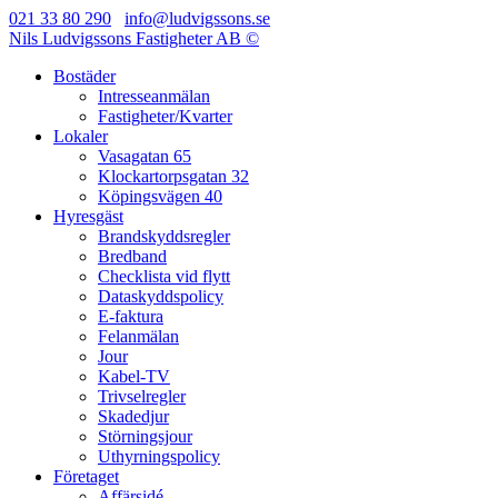
021 33 80 290
info@ludvigssons.se
Nils Ludvigssons Fastigheter AB ©
Bostäder
Intresseanmälan
Fastigheter/Kvarter
Lokaler
Vasagatan 65
Klockartorpsgatan 32
Köpingsvägen 40
Hyresgäst
Brandskyddsregler
Bredband
Checklista vid flytt
Dataskyddspolicy
E-faktura
Felanmälan
Jour
Kabel-TV
Trivselregler
Skadedjur
Störningsjour
Uthyrningspolicy
Företaget
Affärsidé