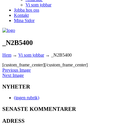
Vi som jobbar
Jobba hos oss
Kontakt
Mina Sidor
_N2B5400
Hem
→
Vi som jobbar
→
_N2B5400
[custom_frame_center]
[/custom_frame_center]
Previous Image
Next Image
NYHETER
(ingen rubrik)
SENASTE KOMMENTARER
ADRESS