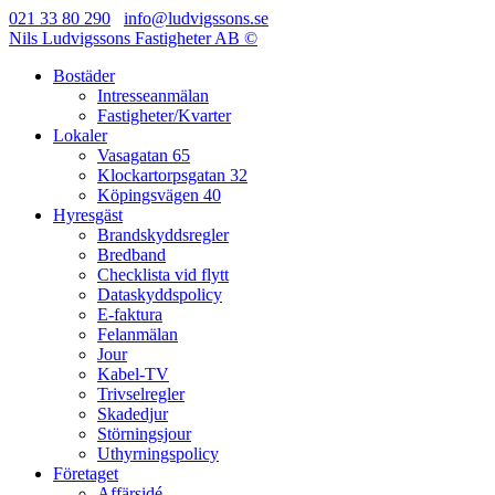
021 33 80 290
info@ludvigssons.se
Nils Ludvigssons Fastigheter AB ©
Bostäder
Intresseanmälan
Fastigheter/Kvarter
Lokaler
Vasagatan 65
Klockartorpsgatan 32
Köpingsvägen 40
Hyresgäst
Brandskyddsregler
Bredband
Checklista vid flytt
Dataskyddspolicy
E-faktura
Felanmälan
Jour
Kabel-TV
Trivselregler
Skadedjur
Störningsjour
Uthyrningspolicy
Företaget
Affärsidé