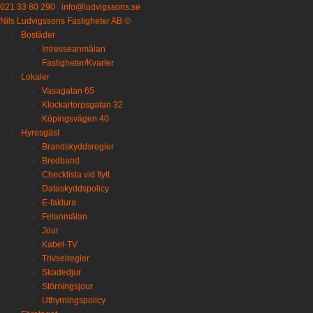
021 33 80 290
info@ludvigssons.se
Nils Ludvigssons Fastigheter AB ©
Bostäder
Intresseanmälan
Fastigheter/Kvarter
Lokaler
Vasagatan 65
Klockartorpsgatan 32
Köpingsvägen 40
Hyresgäst
Brandskyddsregler
Bredband
Checklista vid flytt
Dataskyddspolicy
E-faktura
Felanmälan
Jour
Kabel-TV
Trivselregler
Skadedjur
Störningsjour
Uthyrningspolicy