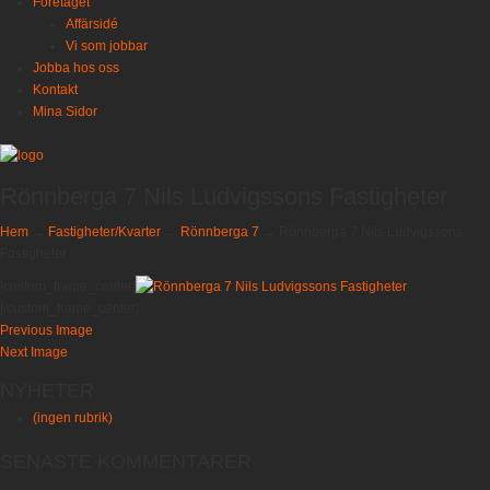
Företaget
Affärsidé
Vi som jobbar
Jobba hos oss
Kontakt
Mina Sidor
Rönnberga 7 Nils Ludvigssons Fastigheter
Hem
→
Fastigheter/Kvarter
→
Rönnberga 7
→
Rönnberga 7 Nils Ludvigssons
Fastigheter
[custom_frame_center]
[/custom_frame_center]
Previous Image
Next Image
NYHETER
(ingen rubrik)
SENASTE KOMMENTARER