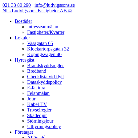
021 33 80 290
info@ludvigssons.se
Nils Ludvigssons Fastigheter AB ©
Bostäder
Intresseanmälan
Fastigheter/Kvarter
Lokaler
Vasagatan 65
Klockartorpsgatan 32
Köpingsvägen 40
Hyresgäst
Brandskyddsregler
Bredband
Checklista vid flytt
Dataskyddspolicy
E-faktura
Felanmälan
Jour
Kabel-TV
Trivselregler
Skadedjur
Störningsjour
Uthyrningspolicy
Företaget
Affärsidé