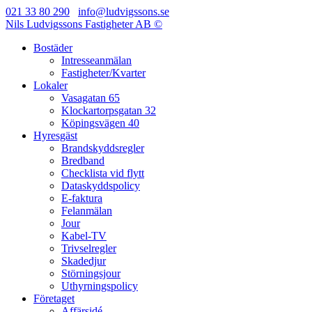
021 33 80 290
info@ludvigssons.se
Nils Ludvigssons Fastigheter AB ©
Bostäder
Intresseanmälan
Fastigheter/Kvarter
Lokaler
Vasagatan 65
Klockartorpsgatan 32
Köpingsvägen 40
Hyresgäst
Brandskyddsregler
Bredband
Checklista vid flytt
Dataskyddspolicy
E-faktura
Felanmälan
Jour
Kabel-TV
Trivselregler
Skadedjur
Störningsjour
Uthyrningspolicy
Företaget
Affärsidé