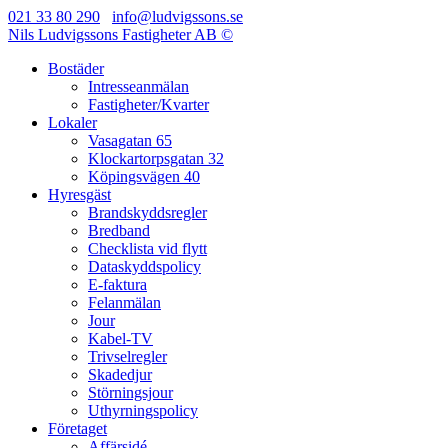
021 33 80 290
info@ludvigssons.se
Nils Ludvigssons Fastigheter AB ©
Bostäder
Intresseanmälan
Fastigheter/Kvarter
Lokaler
Vasagatan 65
Klockartorpsgatan 32
Köpingsvägen 40
Hyresgäst
Brandskyddsregler
Bredband
Checklista vid flytt
Dataskyddspolicy
E-faktura
Felanmälan
Jour
Kabel-TV
Trivselregler
Skadedjur
Störningsjour
Uthyrningspolicy
Företaget
Affärsidé